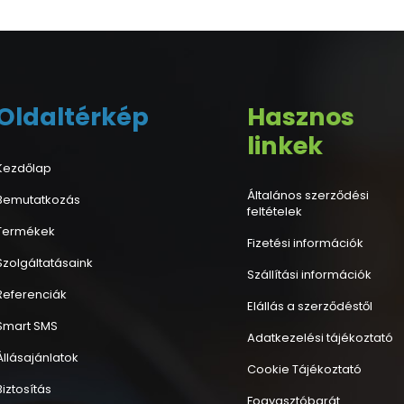
Oldaltérkép
Hasznos
linkek
Kezdőlap
Általános szerződési
Bemutatkozás
feltételek
Termékek
Fizetési információk
Szolgáltatásaink
Szállítási információk
Referenciák
Elállás a szerződéstől
Smart SMS
Adatkezelési tájékoztató
Állásajánlatok
Cookie Tájékoztató
Biztosítás
Fogyasztóbarát