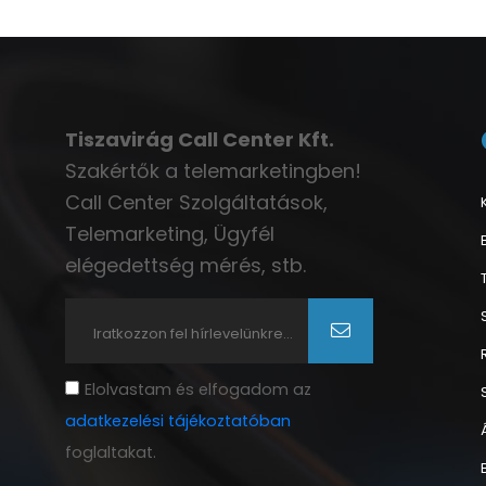
Tiszavirág Call Center Kft.
Szakértők a telemarketingben!
Call Center Szolgáltatások,
Telemarketing, Ügyfél
elégedettség mérés, stb.
Elolvastam és elfogadom az
adatkezelési tájékoztatóban
foglaltakat.