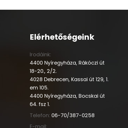
Elérhetőségeink
Irodáink:
4400 Nyíregyháza, Rákóczi út
18-20., 2/2.
4028 Debrecen, Kassai út 129, 1.
em 105.
4400 Nyíregyháza, Bocskai út
64. fsz 1.
Telefon:
06-70/387-0258
E-mail: