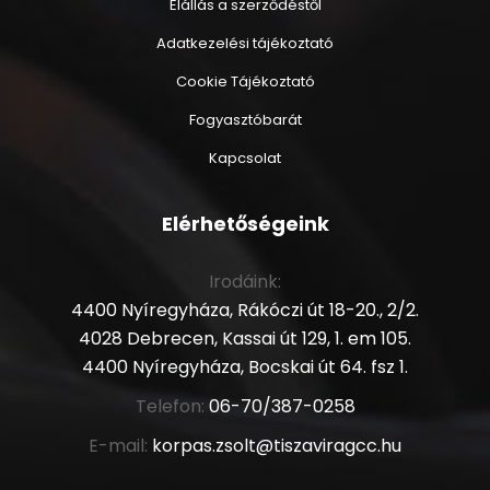
Elállás a szerződéstől
Adatkezelési tájékoztató
Cookie Tájékoztató
Fogyasztóbarát
Kapcsolat
Elérhetőségeink
Irodáink:
4400 Nyíregyháza, Rákóczi út 18-20., 2/2.
4028 Debrecen, Kassai út 129, 1. em 105.
4400 Nyíregyháza, Bocskai út 64. fsz 1.
Telefon:
06-70/387-0258
E-mail:
korpas.zsolt@tiszaviragcc.hu