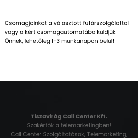
Csomagjainkat a választott futárszolgálattal
vagy a kért csomagautomatába küldjük
Önnek, lehetőleg 1-3 munkanapon belül!
Tiszavirág Call Center Kft.
Szakértők a telemarketingben!
Call Center Szolgáltatások, Telemarketing,