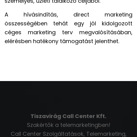
személyes, üzleti találkozó céljából.
A hívásindítás, direct marketing
összességében tehát egy jól kidolgozott
céges marketing terv megvalósításában,
elérésben hatékony támogatást jelenthet.
Tiszavirág Call Center Kft.
Szakértők a telemarketingben!
Call Center Szolgáltatások, Telemarketing,