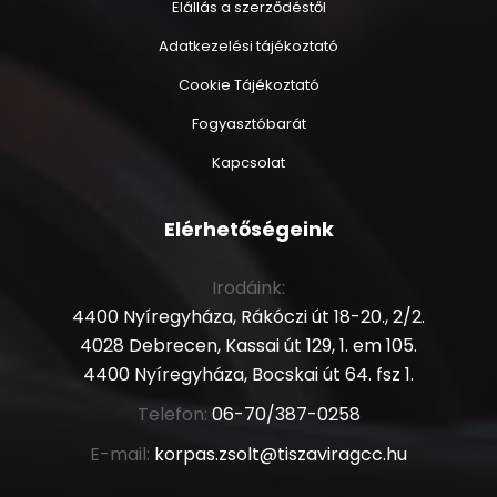
Elállás a szerződéstől
Adatkezelési tájékoztató
Cookie Tájékoztató
Fogyasztóbarát
Kapcsolat
Elérhetőségeink
Irodáink:
4400 Nyíregyháza, Rákóczi út 18-20., 2/2.
4028 Debrecen, Kassai út 129, 1. em 105.
4400 Nyíregyháza, Bocskai út 64. fsz 1.
Telefon:
06-70/387-0258
E-mail:
korpas.zsolt@tiszaviragcc.hu