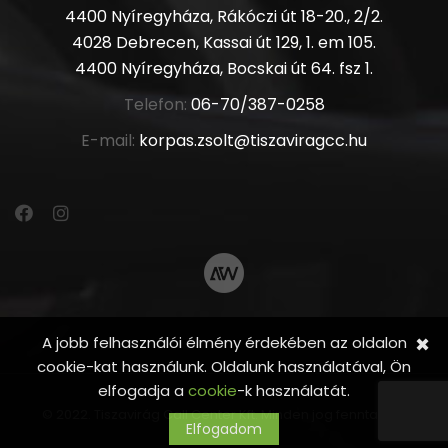
4400 Nyíregyháza, Rákóczi út 18-20., 2/2.
4028 Debrecen, Kassai út 129, 1. em 105.
4400 Nyíregyháza, Bocskai út 64. fsz 1.
Telefon:
06-70/387-0258
E-mail:
korpas.zsolt@tiszaviragcc.hu
A jobb felhasználói élmény érdekében az oldalon
✖
cookie-kat használunk. Oldalunk használatával, Ön
elfogadja a
cookie
-k használatát.
© 2022. Tiszavirág Call Center Kft. Minden jog fenntartva.
Elfogadom