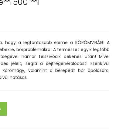
rém 500 ml
dja, hogy a legfontosabb eleme a KÖRÖMVIRÁG! A
 sebekre, bőrproblémákra! A természet egyik legfőbb
tségével hamar felszívódik bekenés után! Mivel
és jeleit, segíti a sejtregenerálódást! Ezenkívül
a körömágy, valamint a berepedt bőr ápolására.
ívül hatásos.
A