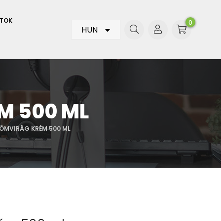
ATOK
0
HUN
M 500 ML
ÖMVIRÁG KRÉM 500 ML