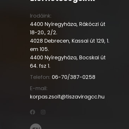
Irodáink:
4400 Nyíregyháza, Rákóczi út
18-20., 2/2.
4028 Debrecen, Kassai út 129, 1.
em 105.
4400 Nyíregyháza, Bocskai út
64. fsz 1.
Telefon:
06-70/387-0258
E-mail:
korpas.zsolt@tiszaviragcc.hu