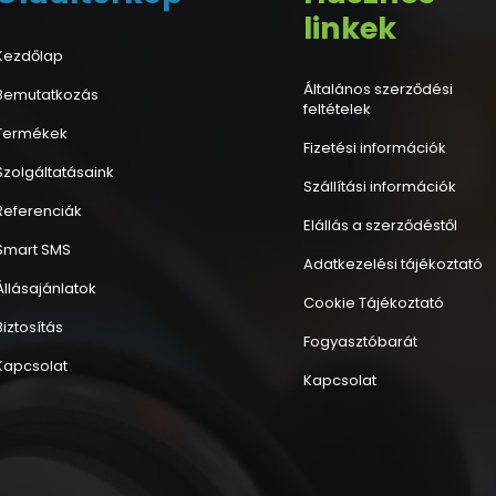
linkek
Kezdőlap
Általános szerződési
Bemutatkozás
feltételek
Termékek
Fizetési információk
Szolgáltatásaink
Szállítási információk
Referenciák
Elállás a szerződéstől
Smart SMS
Adatkezelési tájékoztató
Állásajánlatok
Cookie Tájékoztató
Biztosítás
Fogyasztóbarát
Kapcsolat
Kapcsolat