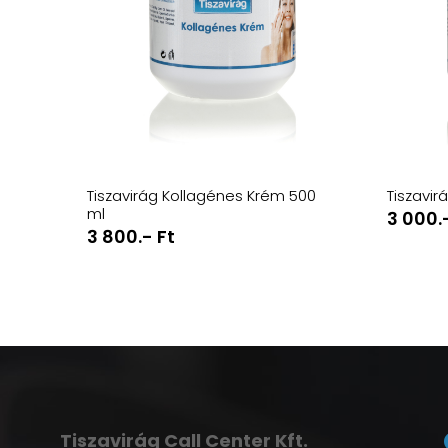
Tiszavirág Kollagénes Krém 500
Tiszavir
ml
3 000.
3 800.- Ft
Tiszavirág Call Center Kft.