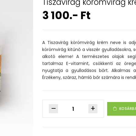
Tiszavirág körömvirág k
3 100.- Ft
A Tiszavirág körömvirág krém neve is a
körömvirág kitűnő a visszér gyulladásokra,
alkotó eleme! A természetes olajok segí
tartalmaz E-vitamint, csökkenti az öreged
nyugtatja a gyulladásos bőrt. Alkalmas 
Érzékeny, száraz, hámló bőr számára is rendk
–
+
KOSÁRB